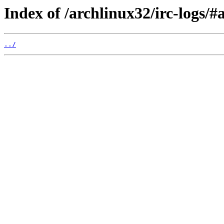
Index of /archlinux32/irc-logs/#
../