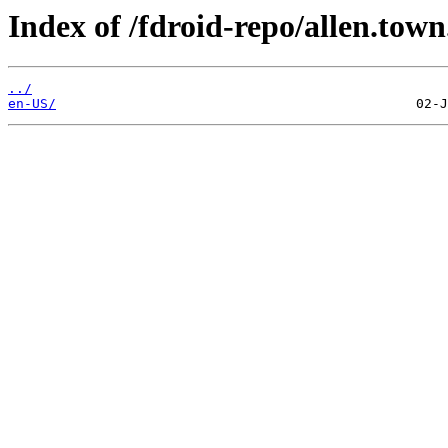
Index of /fdroid-repo/allen.tow
../
en-US/