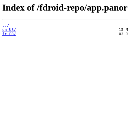
Index of /fdroid-repo/app.pano
../
en-US/
fr-FR/