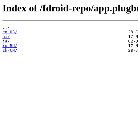
Index of /fdroid-repo/app.plugb
../
en-US/
hi/
ja/
ru-RU/
zh-CN/