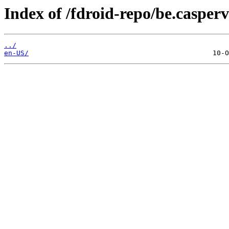
Index of /fdroid-repo/be.casperv
../
en-US/