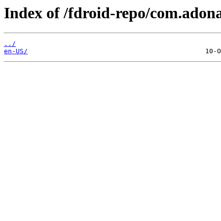
Index of /fdroid-repo/com.ado
../
en-US/