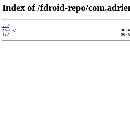
Index of /fdroid-repo/com.adrie
../
en-US/
fr/