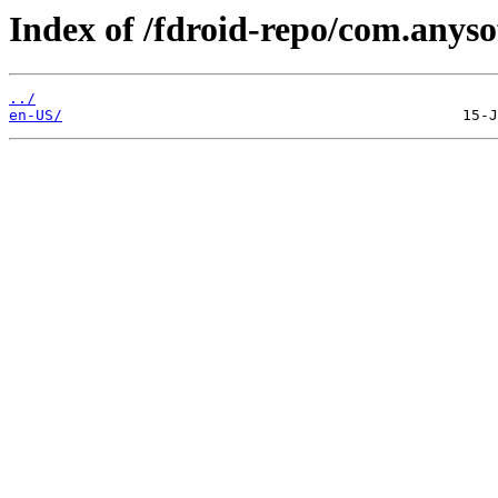
Index of /fdroid-repo/com.anys
../
en-US/