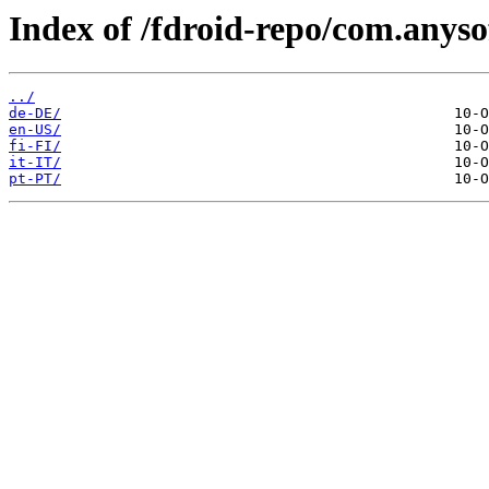
Index of /fdroid-repo/com.anys
../
de-DE/
en-US/
fi-FI/
it-IT/
pt-PT/