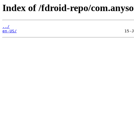
Index of /fdroid-repo/com.anys
../
en-US/