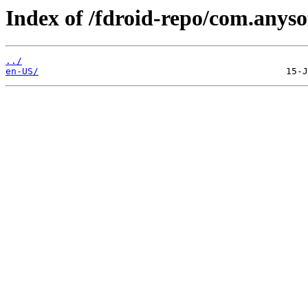
Index of /fdroid-repo/com.anys
../
en-US/