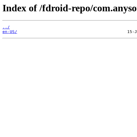
Index of /fdroid-repo/com.anys
../
en-US/