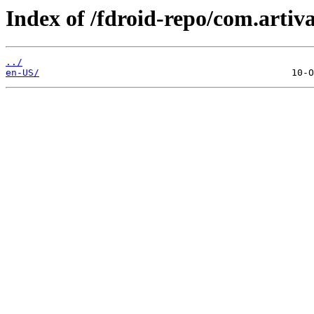
Index of /fdroid-repo/com.artiv
../
en-US/