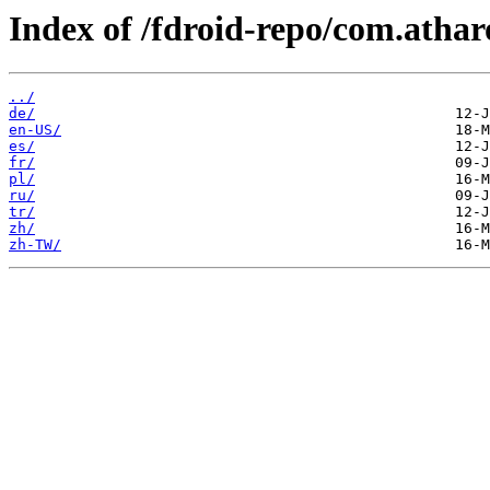
Index of /fdroid-repo/com.atha
../
de/
en-US/
es/
fr/
pl/
ru/
tr/
zh/
zh-TW/