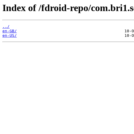
Index of /fdroid-repo/com.bri1
../
en-GB/
en-US/