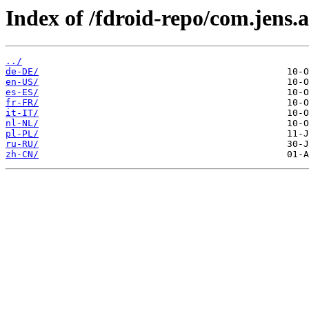
Index of /fdroid-repo/com.jens.
../
de-DE/
en-US/
es-ES/
fr-FR/
it-IT/
nl-NL/
pl-PL/
ru-RU/
zh-CN/