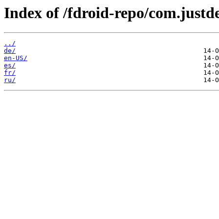
Index of /fdroid-repo/com.just
../
de/
en-US/
es/
fr/
ru/