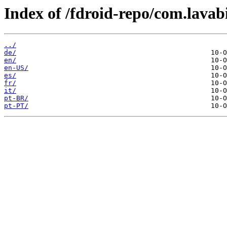
Index of /fdroid-repo/com.lavab
../
de/
en/
en-US/
es/
fr/
it/
pt-BR/
pt-PT/