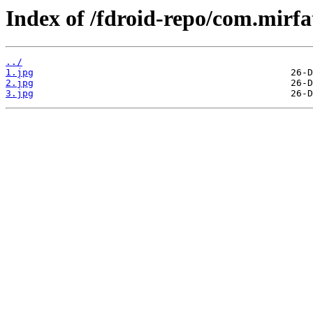
Index of /fdroid-repo/com.mirf
../
1.jpg
2.jpg
3.jpg