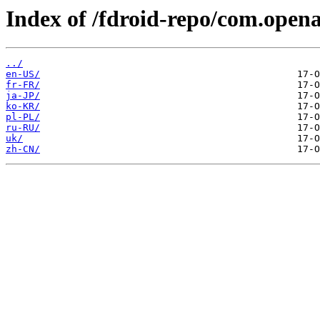
Index of /fdroid-repo/com.open
../
en-US/
fr-FR/
ja-JP/
ko-KR/
pl-PL/
ru-RU/
uk/
zh-CN/